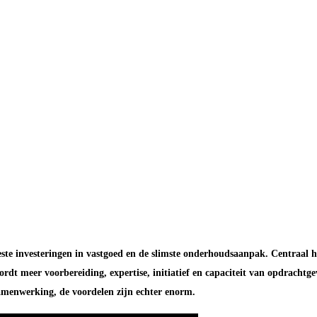
e investeringen in vastgoed en de slimste onderhoudsaanpak. Centraal hier
ordt meer voorbereiding, expertise, initiatief en capaciteit van opdrach
amenwerking, de voordelen zijn echter enorm.