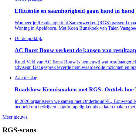
Efficiëntie en saamhorigheid gaan hand in hand
Wanneer je Resultaatgericht Samenwerken (RGS) passend maakt 
Woning in Apeldoorn. Met Koen Bunskoek van Talen Vastgoedon
Uit de praktijk
AC Borst Bouw verkent de kansen van resultaa
Ruud Veld van AC Borst Bouw is benieuwd wat resultaatgerich
adviseur. Dat gesprek leverde hem waardevolle inzichten en pra
Aan de slag
Roadshow Kennismaken met RGS: Ontdek hoe R
In 2026 organiseren we samen met OnderhoudNL, Bouwend Nede
bedoeld om bedrijven laagdrempelig kennis te laten maken me
Meer nieuws
RGS-scans