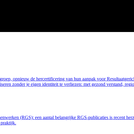
ep, opnieuw de hercertificering van hun aanpak voor Resultaatgerich
aliseren zonder je eigen identiteit te verliezen: met gezond verstand, r
enwerken (RGS): een aantal belangrijke RGS-publicaties is recent her
praktijk.