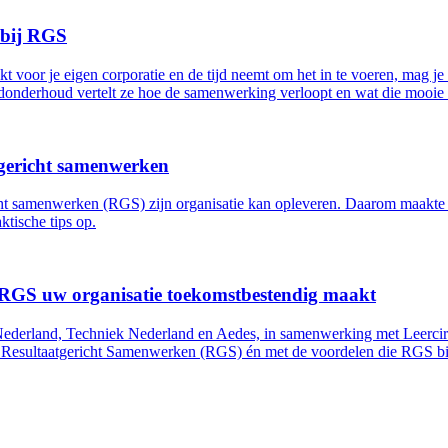
 bij RGS
voor je eigen corporatie en de tijd neemt om het in te voeren, mag j
derhoud vertelt ze hoe de samenwerking verloopt en wat die mooie re
tgericht samenwerken
t samenwerken (RGS) zijn organisatie kan opleveren. Daarom maakte 
ktische tips op.
GS uw organisatie toekomstbestendig maakt
rland, Techniek Nederland en Aedes, in samenwerking met Leercirke
t Resultaatgericht Samenwerken (RGS) én met de voordelen die RGS bi