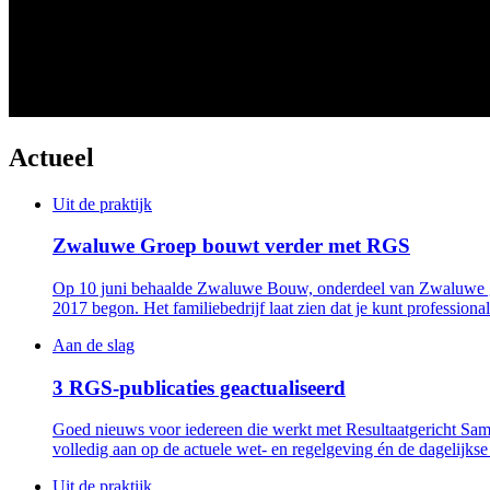
Actueel
Uit de praktijk
Zwaluwe Groep bouwt verder met RGS
Op 10 juni behaalde Zwaluwe Bouw, onderdeel van Zwaluwe gro
2017 begon. Het familiebedrijf laat zien dat je kunt profession
Aan de slag
3 RGS-publicaties geactualiseerd
Goed nieuws voor iedereen die werkt met Resultaatgericht Sam
volledig aan op de actuele wet- en regelgeving én de dagelijkse 
Uit de praktijk