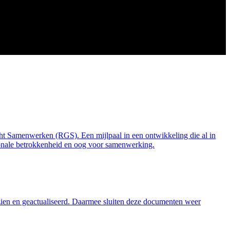
t Samenwerken (RGS). Een mijlpaal in een ontwikkeling die al in
egionale betrokkenheid en oog voor samenwerking.
zien en geactualiseerd. Daarmee sluiten deze documenten weer